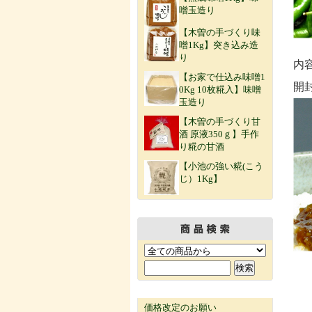
噌玉造り
【木曽の手づくり味
噌1Kg】突き込み造
り
内
【お家で仕込み味噌1
開
0Kg 10枚糀入】味噌
玉造り
【木曽の手づくり甘
酒 原液350ｇ】手作
り糀の甘酒
【小池の強い糀(こう
じ）1Kg】
価格改定のお願い