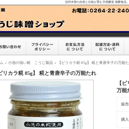
信州木曽の自然と伝統が育む天然醸造 発酵食品
ム
小池の強い糀 こうじ製品
【ピリカラ糀 85g】 糀と青唐辛子の万能
＞
＞
ピリカラ糀 85g】 糀と青唐辛子の万能たれ
【ピ
万能
販売
購入