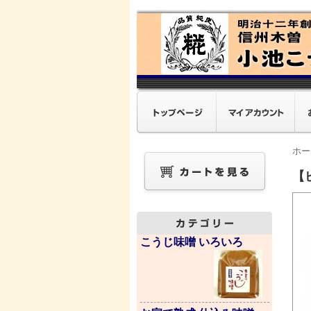
ホー
【
こうじ味噌 いろいろ