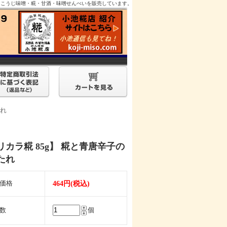
。こうじ味噌・糀・甘酒・味噌せんべいを販売しています。
たれ
リカラ糀 85g】 糀と青唐辛子の
たれ
価格
464円(税込)
数
個