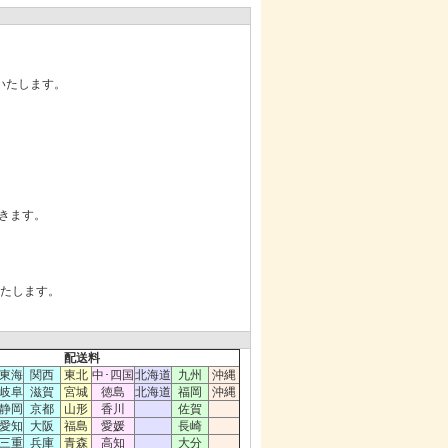
いたします。
だきます。
いたします。
配送料
東海
関西
東北
中･四国
北海道
九州
沖縄
岐阜
滋賀
宮城
徳島
北海道
福岡
沖縄
静岡
京都
山形
香川
佐賀
愛知
大阪
福島
愛媛
長崎
三重
兵庫
青森
高知
大分