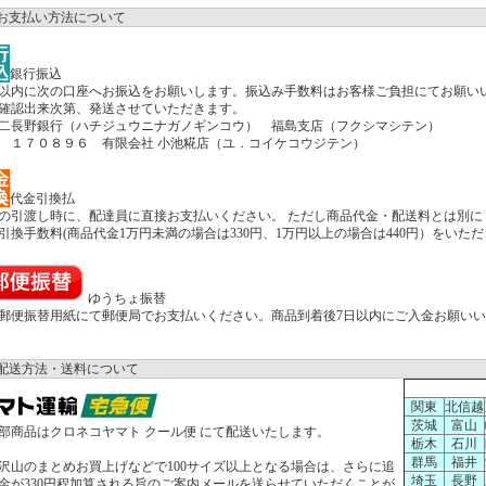
お支払い方法について
銀行振込
以内に次の口座へお振込をお願いします。振込み手数料はお客様ご負担にてお願い
確認出来次第、発送させていただきます。
二長野銀行（ハチジュウニナガノギンコウ） 福島支店（フクシマシテン）
 １７０８９６ 有限会社 小池糀店（ユ．コイケコウジテン）
代金引換払
の引渡し時に、配達員に直接お支払いください。 ただし商品代金・配送料とは別に
引換手数料(商品代金1万円未満の場合は330円、1万円以上の場合は440円）をいた
ゆうちょ振替
郵便振替用紙にて郵便局でお支払いください。商品到着後7日以内にご入金お願い
配送方法・送料について
関東
北信越
茨城
富山
商品はクロネコヤマト クール便 にて配送いたします。
栃木
石川
群馬
福井
山のまとめお買上げなどで100サイズ以上となる場合は、さらに追
埼玉
長野
金が330円程加算される旨のご案内メールを送らせていただくことが