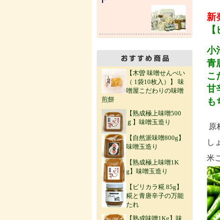
新
【
小
青
【木曽 味噌せんべい
こ
（ 1袋10枚入）】 味
甘
噌屋こだわりの味噌
煎餅
も
【熟成極上味噌500
ｇ】味噌玉造り
原
【自然派味噌800g】
し
味噌玉造り
米
【熟成極上味噌1K
g】味噌玉造り
【ピリカラ糀 85g】
糀と青唐辛子の万能
たれ
【熟成味噌1Kg】味