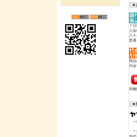
■ 
７日
入金
八十
普通
商品
代金
同梱
■ 
一部
＊沢
加代