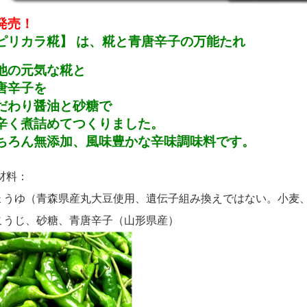
発売！
ピリカラ糀】 は、糀と青唐辛子の万能たれ
池の元気な糀と
唐辛子を
だわり醤油と砂糖で
辛く煮詰めてつくりました。
ちろん無添加、風味豊かな辛味調味料です。
材料：
ょうゆ（青森県産丸大豆使用、遺伝子組み換えではない。小麦
こうじ、砂糖、青唐辛子（山形県産）