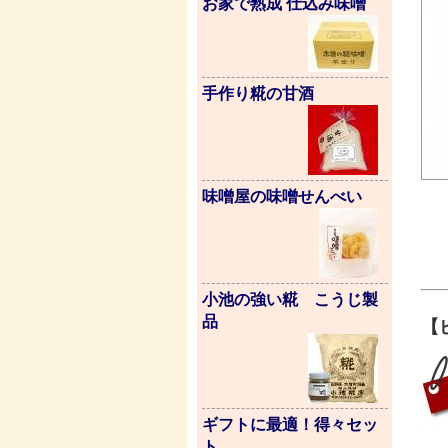
お家で熟成 仕込み味噌
手作り糀の甘酒
味噌屋の味噌せんべい
小池の強い糀 こうじ製
品
【
ギフトに最適！得々セッ
ト