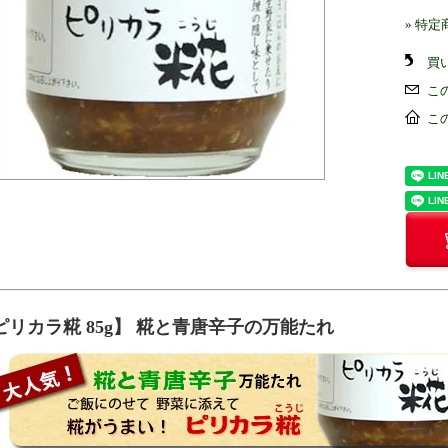
» 特
買
こ
こ
ピリカラ糀 85g】 糀と青唐辛子の万能たれ