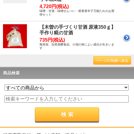
4,720円(税込)
味噌・甘酒・味噌せんべい・糀青唐辛子万能たれのお買
得セット
【木曽の手づくり甘酒 原液350ｇ】
手作り糀の甘酒
735円(税込)
無添加、自然発酵食品、小池の体によい成分が生きいま
す
ページの先頭へ戻る
商品検索