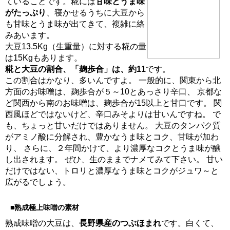
ていることです。糀には
甘味とうま味
がたっぷり
、寝かせるうちに大豆から
も甘味とうま味が出てきて、複雑に絡
みあいます。
大豆13.5Kg（生重量）に対する糀の量
は15Kgもあります。
糀と大豆の割合、「麹歩合」は、約11
です。
この割合はかなり、多いんですよ。 一般的に、関東から北
方面のお味噌は、麹歩合が５～10とあっさり辛口、 京都な
ど関西から南のお味噌は、麹歩合が15以上と甘口です。 関
西風ほどではないけど、辛口みそよりは甘いんですね。 で
も、ちょっと甘いだけではありません。 大豆のタンパク質
がアミノ酸に分解され、豊かなうま味とコク、甘味が加わ
り、 さらに、２年間かけて、より濃厚なコクとうま味が醸
し出されます。 ぜひ、生のままでナメてみて下さい。 甘い
だけではない、トロリと濃厚なうま味とコクがジュワ～と
広がるでしょう。
■
熟成極上味噌の素材
熟成味噌の大豆は、
長野県産のつぶほまれ
です。白くて、