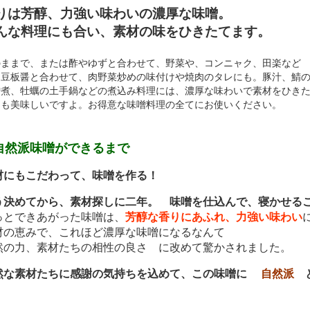
りは芳醇、力強い味わいの濃厚な味噌。
んな料理にも合い、素材の味をひきたてます。
のままで、または酢やゆずと合わせて、野菜や、コンニャク、田楽など
。豆板醤と合わせて、肉野菜炒めの味付けや焼肉のタレにも。豚汁、鯖
噌煮、牡蠣の土手鍋などの煮込み料理には、濃厚な味わいで素材をひき
りも美味しいですよ。お得意な味噌料理の全てにお使いください。
自然派味噌ができるまで
材にもこだわって、味噌を作る！
う決めてから、素材探しに二年。 味噌を仕込んで、寝かせる
っとできあがった味噌は、
芳醇な香りにあふれ、力強い味わい
材の恵みで、これほど濃厚な味噌になるなんて
然の力、素材たちの相性の良さ に改めて驚かされました。
然な素材たちに感謝の気持ちを込めて、この味噌に
自然派
と