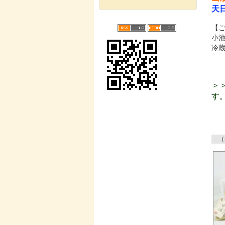
天
【
小
冷
＞
す
（参