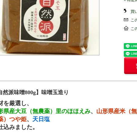
買
こ
こ
自然派味噌800g】味噌玉造り
材を厳選し、
形県産大豆（無農薬）里のほほえみ
、
山形県産米（無
薬）つや姫
、
天日塩
仕込みました。