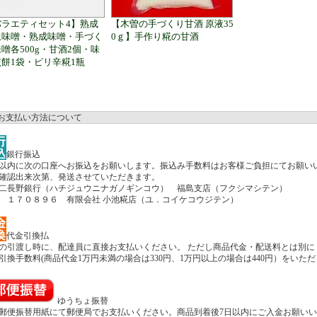
バラエティセット4】熟成
【木曽の手づくり甘酒 原液35
上味噌・熟成味噌・手づく
0ｇ】手作り糀の甘酒
噌各500g・甘酒2個・味
餅1袋・ピリ辛糀1瓶
お支払い方法について
銀行振込
以内に次の口座へお振込をお願いします。振込み手数料はお客様ご負担にてお願い
確認出来次第、発送させていただきます。
二長野銀行（ハチジュウニナガノギンコウ） 福島支店（フクシマシテン）
 １７０８９６ 有限会社 小池糀店（ユ．コイケコウジテン）
代金引換払
の引渡し時に、配達員に直接お支払いください。 ただし商品代金・配送料とは別に
引換手数料(商品代金1万円未満の場合は330円、1万円以上の場合は440円）をいた
ゆうちょ振替
郵便振替用紙にて郵便局でお支払いください。商品到着後7日以内にご入金お願い