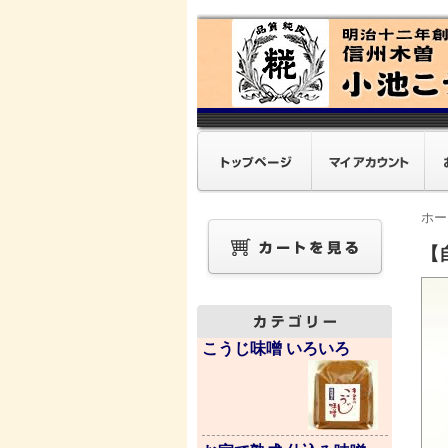
ホー
【
こうじ味噌 いろいろ