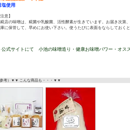
日塩使用
ご注意】
池糀店の味噌は、糀菌や乳酸菌、活性酵素が生きています。お届き次第
蔵庫に保管して、早めにお使い下さい。使うたびに表面をならしておく
＞公式サイトにて 小池の味噌造り・健康お味噌パワー・オス
。
考）▼▼ こんな商品も・・・▼▼