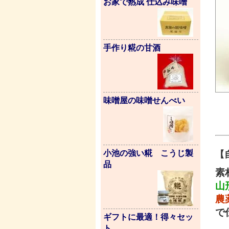
お家で熟成 仕込み味噌
手作り糀の甘酒
味噌屋の味噌せんべい
小池の強い糀 こうじ製
【
品
素
山
農
で
ギフトに最適！得々セッ
ト