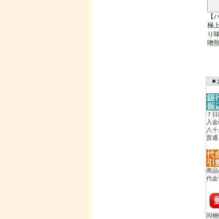
【
極
り味
噌煎
■ 
７日
入金
八十
普通
商品
代金
同梱