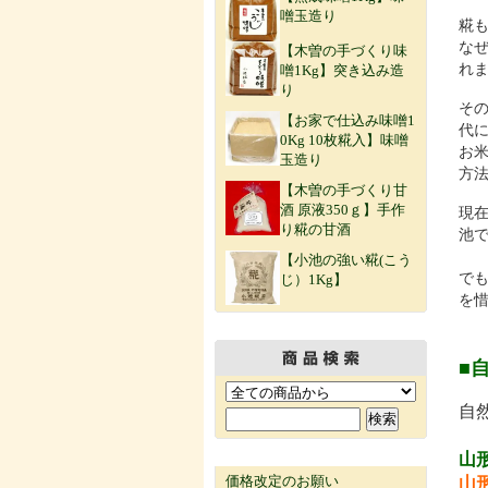
噌玉造り
糀
な
【木曽の手づくり味
れ
噌1Kg】突き込み造
り
そ
【お家で仕込み味噌1
代
0Kg 10枚糀入】味噌
お
玉造り
方
【木曽の手づくり甘
酒 原液350ｇ】手作
現
り糀の甘酒
池
【小池の強い糀(こう
で
じ）1Kg】
を
■
自
山
価格改定のお願い
山