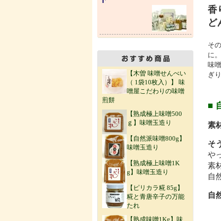
香
ど
そ
に
味
【木曽 味噌せんべい
ぎ
（ 1袋10枚入）】 味
噌屋こだわりの味噌
煎餅
■
【熟成極上味噌500
ｇ】味噌玉造り
素
【自然派味噌800g】
そ
味噌玉造り
や
【熟成極上味噌1K
素
g】味噌玉造り
自
【ピリカラ糀 85g】
自
糀と青唐辛子の万能
たれ
【熟成味噌1Kg】味