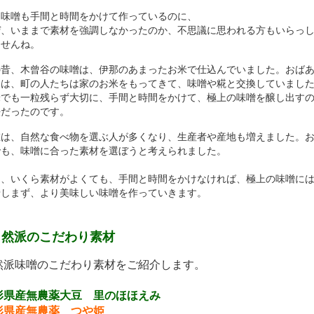
も味噌も手間と時間をかけて作っているのに、
ぜ、いままで素材を強調しなかったのか、不思議に思われる方もいらっ
ませんね。
の昔、木曾谷の味噌は、伊那のあまったお米で仕込んでいました。おば
には、町の人たちは家のお米をもってきて、味噌や糀と交換していまし
米でも一粒残らず大切に、手間と時間をかけて、極上の味噌を醸し出す
法だったのです。
在は、自然な食べ物を選ぶ人が多くなり、生産者や産地も増えました。
でも、味噌に合った素材を選ぼうと考えられました。
も、いくら素材がよくても、手間と時間をかけなければ、極上の味噌に
惜しまず、より美味しい味噌を作っていきます。
自然派のこだわり素材
然派味噌のこだわり素材をご紹介します。
形県産無農薬大豆 里のほほえみ
形県産無農薬 つや姫