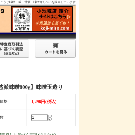
。こうじ味噌・糀・甘酒・味噌せんべいを販売しています。
然派味噌800g】味噌玉造り
価格
1,296円(税込)
数
定商取引法に基づく表記 (返品など)