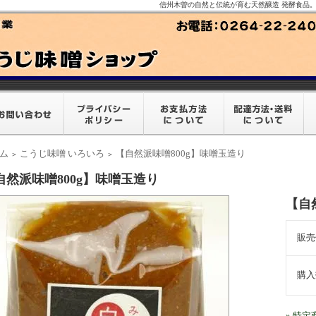
信州木曽の自然と伝統が育む天然醸造 発酵食品
ム
こうじ味噌 いろいろ
【自然派味噌800g】味噌玉造り
＞
＞
自然派味噌800g】味噌玉造り
【自
販売
購入
» 特